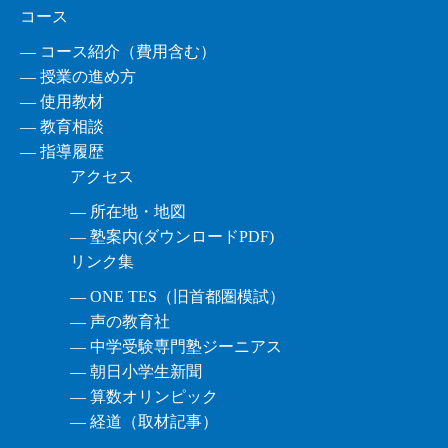
コース
― コース紹介（費用含む）
― 授業の進め方
― 使用教材
― 教育相談
― 指導履歴
アクセス
― 所在地・地図
― 塾案内(ダウンロードPDF)
リンク集
― ONE TES（旧首都圏模試）
― 声の教育社
― 中学受験専門塾ジーニアス
― 朝日小学生新聞
― 算数オリンピック
― 経道（取材記事）