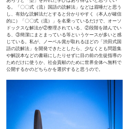
あろうと「型」を外れた学びはあり得ないと思ってい
る。「〇〇式（流）国語の読解法」などは眉唾だと思う
し、有効な読解法だとすると分かりやすく（本人が確信
的に）「〇〇式（流）」を名乗っているだけで、オーソ
ドックスな解法が②整理されている、②段階を踏んでい
る、③簡潔にまとまっている等というケースが多いと感
じている。私が、ノーベル賞が取れるほどの「渋田式国
語の読解法」を開発できたとしたら、少なくとも問題集
や解説本などの書籍にしたりせずに目の前の生徒指導の
ためだけに使うか、社会貢献のために世界全体へ無料で
公開するかのどちらかを選択すると思うので。