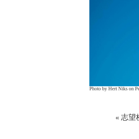
Photo by Hert Niks on
P
«
志望