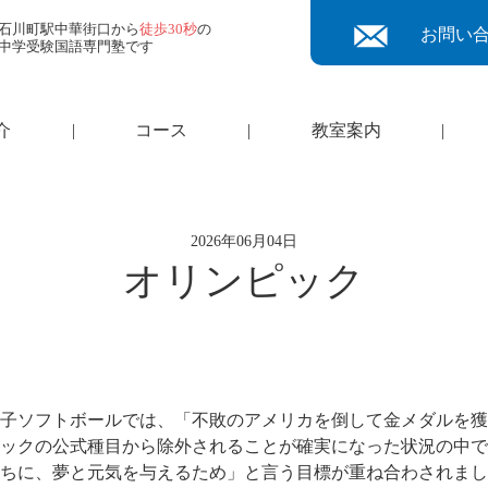
石川町駅中華街口から
徒歩30秒
の
お問い
中学受験国語専門塾です
介
|
コース
|
教室案内
|
2026年06月04日
オリンピック
子ソフトボールでは、「不敗のアメリカを倒して金メダルを獲
ックの公式種目から除外されることが確実になった状況の中で
ちに、夢と元気を与えるため」と言う目標が重ね合わされまし