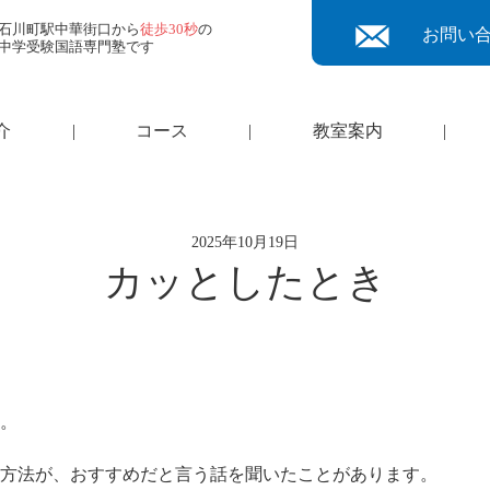
石川町駅中華街口から
徒歩30秒
の
お問い
中学受験国語専門塾です
介
|
コース
|
教室案内
|
2025年10月19日
カッとしたとき
。
方法が、おすすめだと言う話を聞いたことがあります。