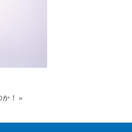
のか！
»