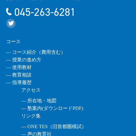
045-263-6281
コース
― コース紹介（費用含む）
― 授業の進め方
― 使用教材
― 教育相談
― 指導履歴
アクセス
― 所在地・地図
― 塾案内(ダウンロードPDF)
リンク集
― ONE TES（旧首都圏模試）
― 声の教育社