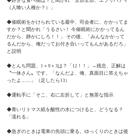
◆好きな食べ物は？と聞かれ「全部全部、エブリバディ
（人喰い人種か？）」
◆催眠術をかけられている最中、司会者に、かかってま
すか？と聞かれ「うるさい！ 今催眠術にかかってるん
だから、静かにしろ！！」 その後、「みんなかかって
るんだから、俺だってお付き合いってもんがあるだろ」
と説明
◆とんち問題、1＋9＋3は？「12！！」→残念、正解は
〝一休さん〟です。「なんだよ、俺、真面目に答えちゃ
ったよ……」（足したら13）
◆運転手に「そこ、右に左折して」と無茶な指示
◆青いリトマス紙を酸性の水につけると、どうなる？
「濡れる」
◆急ぎのときは電車の先頭に乗る。ゆっくりのときは後