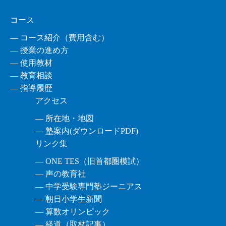
コース
― コース紹介（費用含む）
― 授業の進め方
― 使用教材
― 教育相談
― 指導履歴
アクセス
― 所在地・地図
― 塾案内(ダウンロードPDF)
リンク集
― ONE TES（旧首都圏模試）
― 声の教育社
― 中学受験専門塾ジーニアス
― 朝日小学生新聞
― 算数オリンピック
― 経道（取材記事）