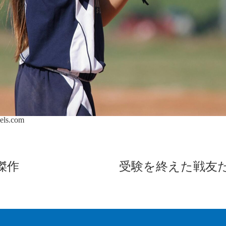
els.com
傑作
受験を終えた戦友