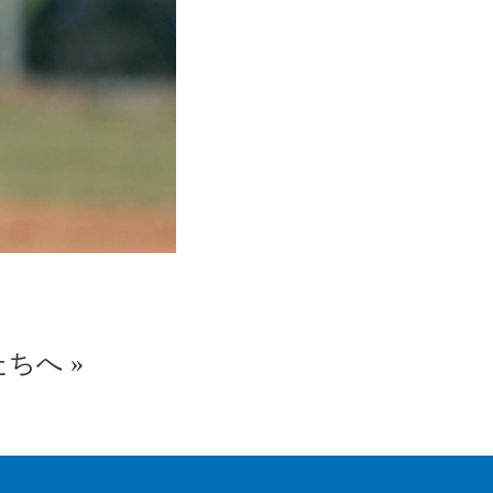
たちへ
»