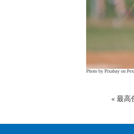
Photo by Pixabay on
Pex
«
最高