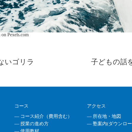
m on
Pexels.com
ないゴリラ
子どもの話
コース
アクセス
― コース紹介（費用含む）
― 所在地・地図
― 授業の進め方
― 塾案内(ダウンロード
― 使用教材