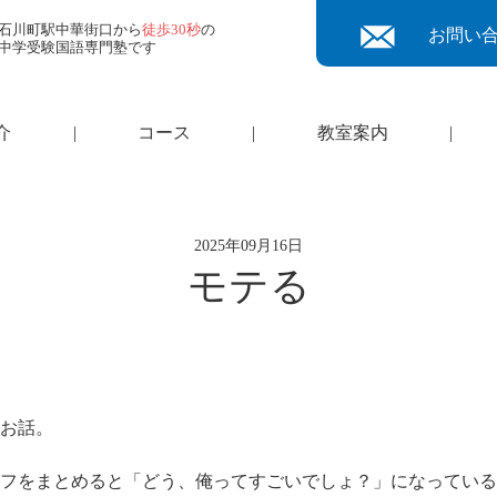
石川町駅中華街口から
徒歩30秒
の
お問い
中学受験国語専門塾です
介
|
コース
|
教室案内
|
2025年09月16日
モテる
お話。
フをまとめると「どう、俺ってすごいでしょ？」になっている