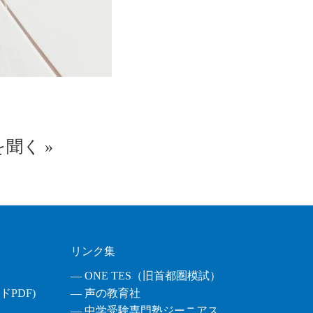
を聞く
»
リンク集
― ONE TES（旧首都圏模試）
PDF)
― 声の教育社
― 中学受験専門塾ジーニアス