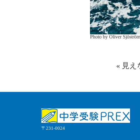
Photo by Oliver Sjöströ
«
見え
〒231-0024