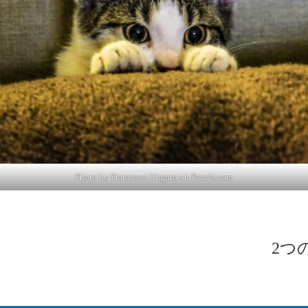
Photo by Francesco Ungaro on
Pexels.com
2つ