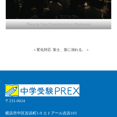
Photo by Coco Championship on
Pexels.com
«
変化対応
策士、策に溺れる。
»
〒231-0024
横浜市中区吉浜町1-9 エトアール吉浜103