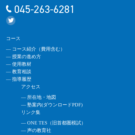
045-263-6281
コース
― コース紹介（費用含む）
― 授業の進め方
― 使用教材
― 教育相談
― 指導履歴
アクセス
― 所在地・地図
― 塾案内(ダウンロードPDF)
リンク集
― ONE TES（旧首都圏模試）
― 声の教育社