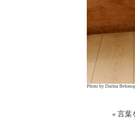
Photo by Darina Belono
«
言葉