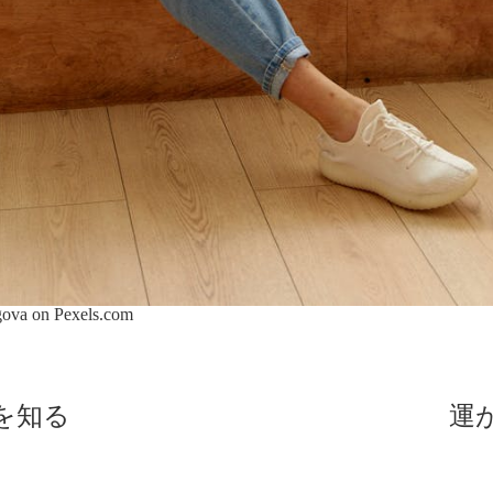
gova on
Pexels.com
を知る
運