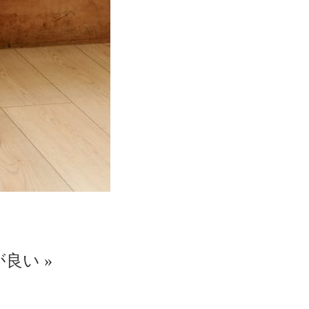
が良い
»