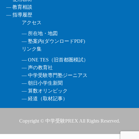
― 教育相談
― 指導履歴
アクセス
― 所在地・地図
― 塾案内(ダウンロードPDF)
リンク集
― ONE TES（旧首都圏模試）
― 声の教育社
― 中学受験専門塾ジーニアス
― 朝日小学生新聞
― 算数オリンピック
― 経道（取材記事）
Copyright © 中学受験PREX All Rights Reserved.