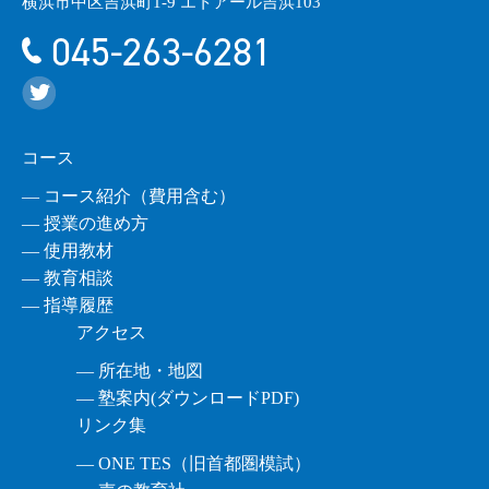
横浜市中区吉浜町1-9 エトアール吉浜103
045-263-6281
コース
― コース紹介（費用含む）
― 授業の進め方
― 使用教材
― 教育相談
― 指導履歴
アクセス
― 所在地・地図
― 塾案内(ダウンロードPDF)
リンク集
― ONE TES（旧首都圏模試）