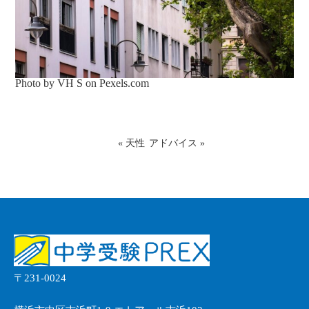
Photo by VH S on
Pexels.com
«
天性
アドバイス
»
〒231-0024