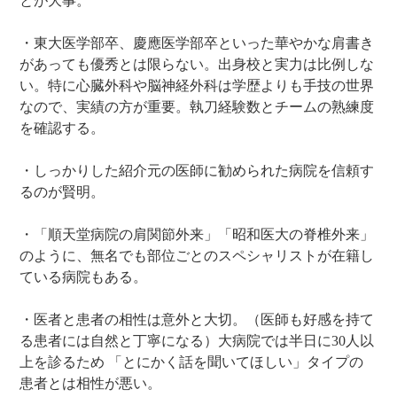
とが大事。
・東大医学部卒、慶應医学部卒といった華やかな肩書き
があっても優秀とは限らない。出身校と実力は比例しな
い。特に心臓外科や脳神経外科は学歴よりも手技の世界
なので、実績の方が重要。執刀経験数とチームの熟練度
を確認する。
・しっかりした紹介元の医師に勧められた病院を信頼す
るのが賢明。
・「順天堂病院の肩関節外来」「昭和医大の脊椎外来」
のように、無名でも部位ごとのスペシャリストが在籍し
ている病院もある。
・医者と患者の相性は意外と大切。（医師も好感を持て
る患者には自然と丁寧になる）大病院では半日に30人以
上を診るため 「とにかく話を聞いてほしい」タイプの
患者とは相性が悪い。