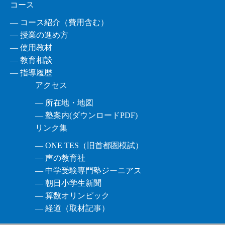
コース
― コース紹介（費用含む）
― 授業の進め方
― 使用教材
― 教育相談
― 指導履歴
アクセス
― 所在地・地図
― 塾案内(ダウンロードPDF)
リンク集
― ONE TES（旧首都圏模試）
― 声の教育社
― 中学受験専門塾ジーニアス
― 朝日小学生新聞
― 算数オリンピック
― 経道（取材記事）