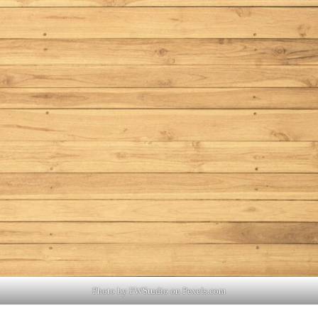
Photo by FWStudio on
Pexels.com