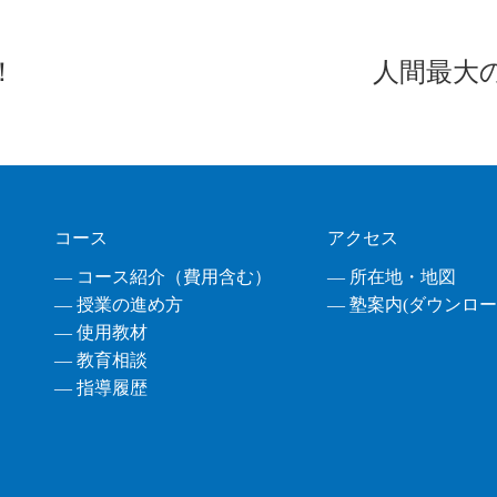
！
人間最大
コース
アクセス
― コース紹介（費用含む）
― 所在地・地図
― 授業の進め方
― 塾案内(ダウンロード
― 使用教材
― 教育相談
― 指導履歴