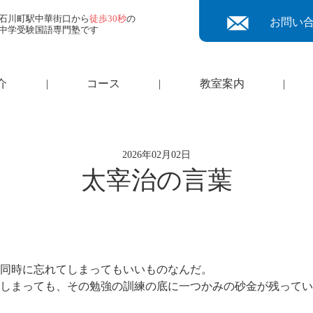
石川町駅中華街口から
徒歩30秒
の
お問い
中学受験国語専門塾です
介
|
コース
|
教室案内
|
2026年02月02日
太宰治の言葉
同時に忘れてしまってもいいものなんだ。
しまっても、その勉強の訓練の底に一つかみの砂金が残ってい