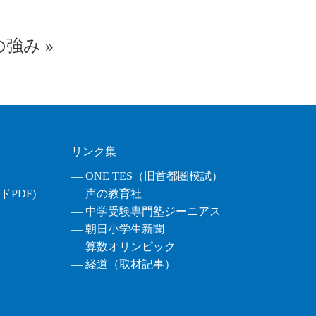
の強み
»
リンク集
― ONE TES（旧首都圏模試）
PDF)
― 声の教育社
― 中学受験専門塾ジーニアス
― 朝日小学生新聞
― 算数オリンピック
― 経道（取材記事）