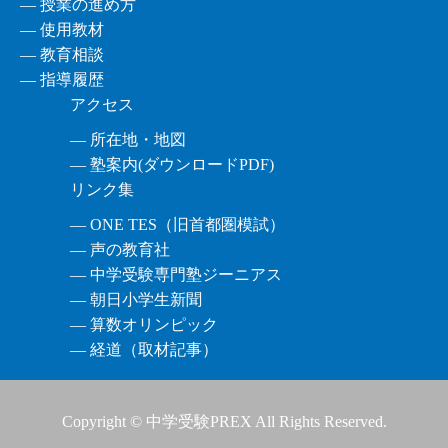
― 授業の進め方
― 使用教材
― 教育相談
― 指導履歴
アクセス
― 所在地・地図
― 塾案内(ダウンロードPDF)
リンク集
― ONE TES（旧首都圏模試）
― 声の教育社
― 中学受験専門塾ジーニアス
― 朝日小学生新聞
― 算数オリンピック
― 経道（取材記事）
Copyright © 中学受験PREX All Rights Reserved.