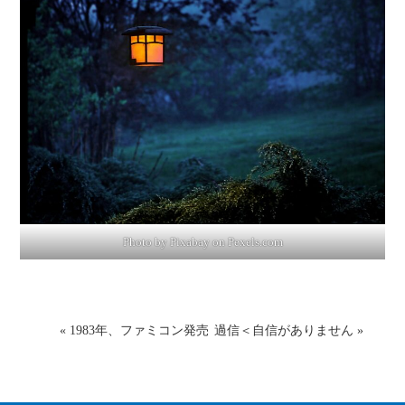
Photo by Pixabay on
Pexels.com
«
1983年、ファミコン発売
過信＜自信がありません
»