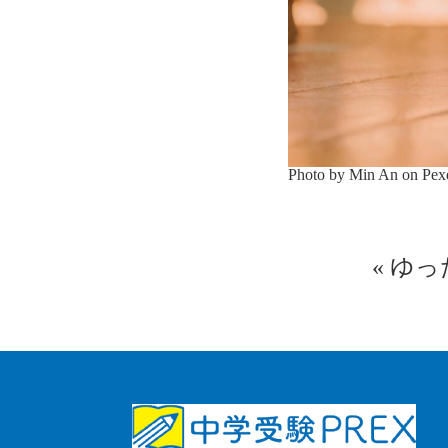
Photo by Min An on
Pex
«
ゆっ