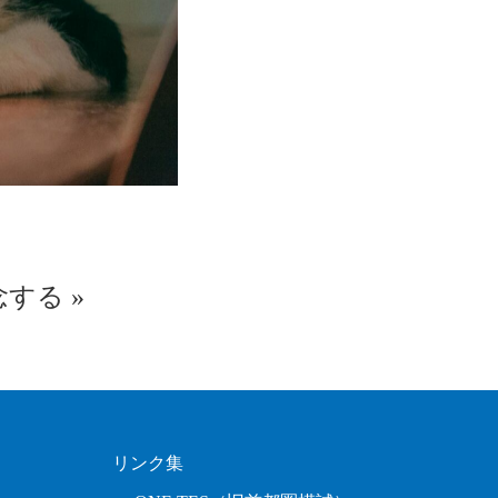
念する
»
リンク集