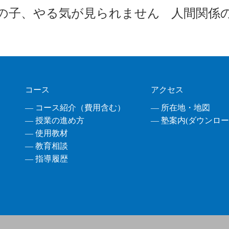
の子、やる気が見られません
人間関係
コース
アクセス
― コース紹介（費用含む）
― 所在地・地図
― 授業の進め方
― 塾案内(ダウンロード
― 使用教材
― 教育相談
― 指導履歴