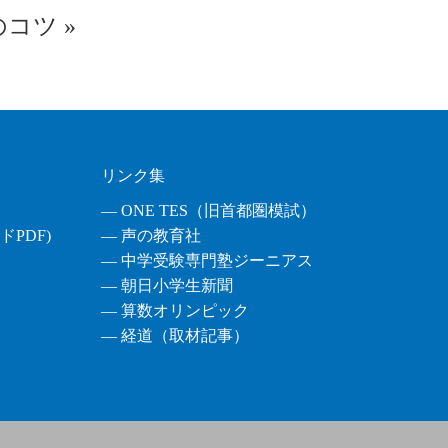
のコツ
»
リンク集
― ONE TES（旧首都圏模試）
PDF)
― 声の教育社
― 中学受験専門塾ジーニアス
― 朝日小学生新聞
― 算数オリンピック
― 経道（取材記事）