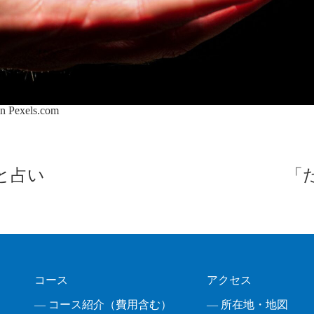
on
Pexels.com
と占い
「
コース
アクセス
― コース紹介（費用含む）
― 所在地・地図