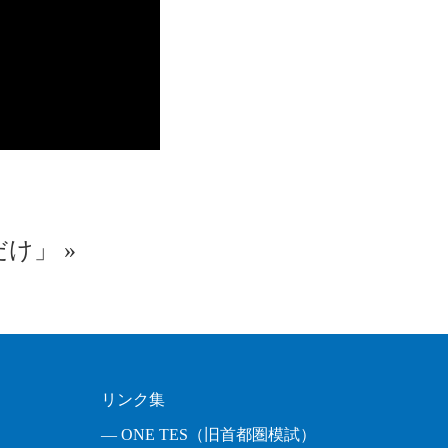
だけ」
»
リンク集
― ONE TES（旧首都圏模試）