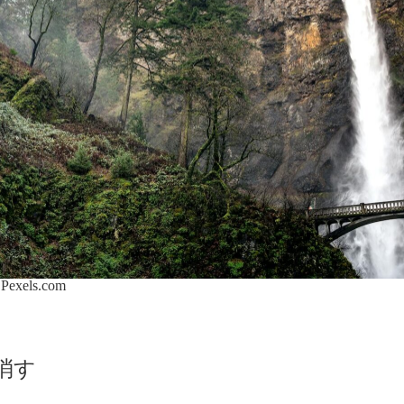
n
Pexels.com
消す