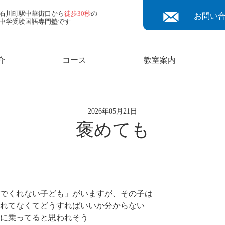
石川町駅中華街口から
徒歩30秒
の
お問い
中学受験国語専門塾です
介
|
コース
|
教室案内
|
2026年05月21日
褒めても
でくれない子ども」がいますが、その子は
れてなくてどうすればいいか分からない
に乗ってると思われそう