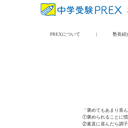
PREXについて
|
塾長紹
「褒めてもあまり喜ん
①褒められることに慣
②素直に喜んだら調子