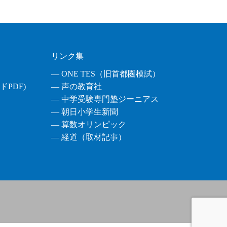
リンク集
― ONE TES（旧首都圏模試）
PDF)
― 声の教育社
― 中学受験専門塾ジーニアス
― 朝日小学生新聞
― 算数オリンピック
― 経道（取材記事）