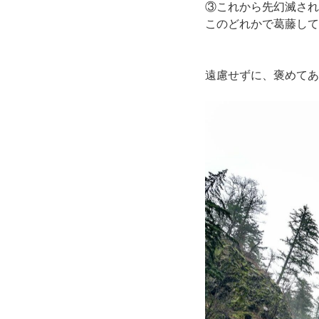
③これから先幻滅され
このどれかで葛藤して
遠慮せずに、褒めてあ