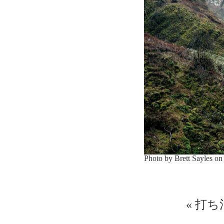
Photo by Brett Sayles o
«
打ち