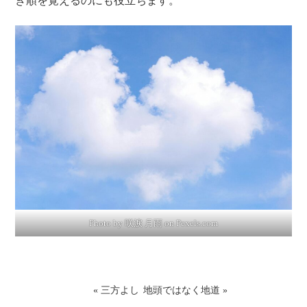
き順を覚えるのにも役立ちます。
Photo by 咲淚 月雨 on
Pexels.com
«
三方よし
地頭ではなく地道
»