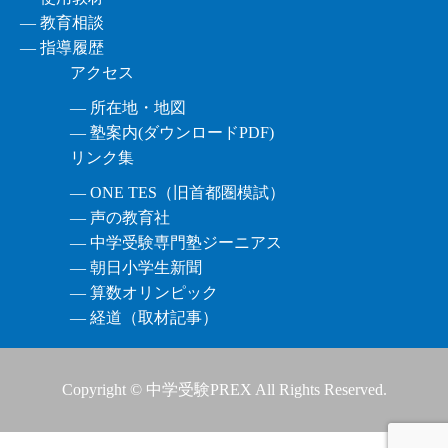
― 教育相談
― 指導履歴
アクセス
― 所在地・地図
― 塾案内(ダウンロードPDF)
リンク集
― ONE TES（旧首都圏模試）
― 声の教育社
― 中学受験専門塾ジーニアス
― 朝日小学生新聞
― 算数オリンピック
― 経道（取材記事）
Copyright © 中学受験PREX All Rights Reserved.