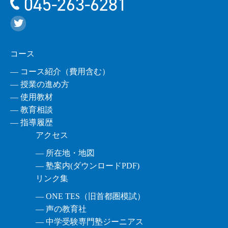
045-263-6281
コース
― コース紹介（費用含む）
― 授業の進め方
― 使用教材
― 教育相談
― 指導履歴
アクセス
― 所在地・地図
― 塾案内(ダウンロードPDF)
リンク集
― ONE TES（旧首都圏模試）
― 声の教育社
― 中学受験専門塾ジーニアス