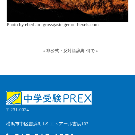
Photo by eberhard grossgasteiger on
Pexels.com
«
非公式・反対語辞典
何で
»
〒231-0024
横浜市中区吉浜町1-9 エトアール吉浜103