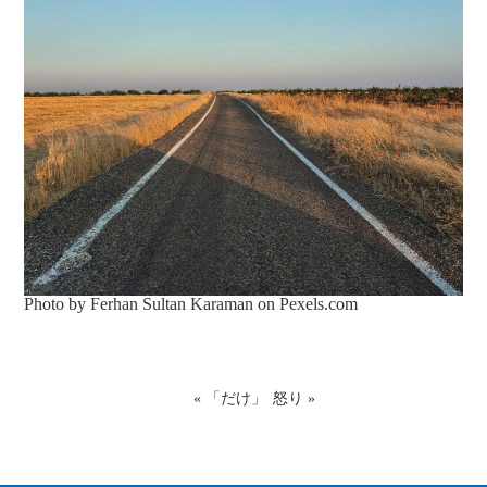
Photo by Ferhan Sultan Karaman on
Pexels.com
«
「だけ」
怒り
»