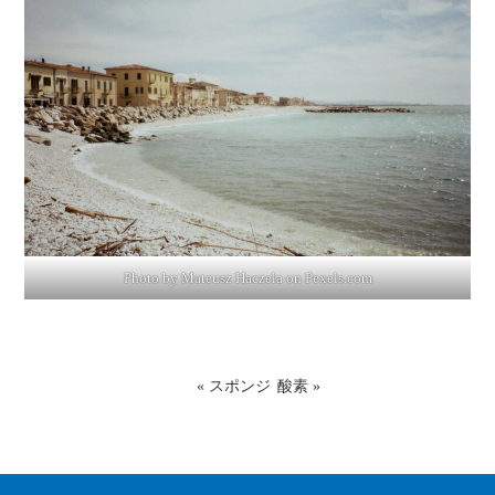
Photo by Mateusz Haczela on
Pexels.com
«
スポンジ
酸素
»