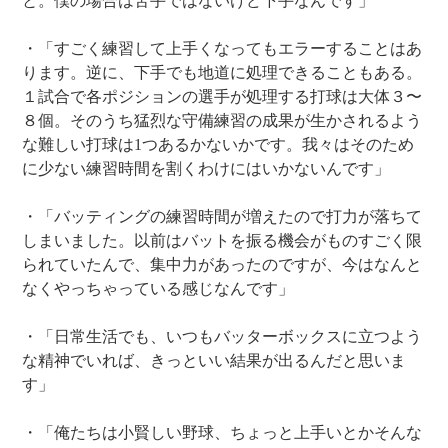
と。僕の場合は苦手ではないけど下手なんです」
・「すごく練習して上手くなってもエラーすることはあ
ります。逆に、下手でも地道に処理できることもある。
１試合で各ポジションの選手が処理する打球は大体３〜
８個。そのうち猛烈な守備練習の成果が生かされるよう
な難しい打球は1つあるかないかです。我々はそのため
に少ない練習時間を割くわけにはいかないんです」
・「バッティングの練習時間が増えたので打力が落ちて
しまいました。以前はバットを振る機会がものすごく限
られていたんで、集中力があったのですが、今はなんと
なくやっちゃっている感じなんです」
・「日常生活でも、いつもバッターボックスに立つよう
な精神でいれば、きっといい結果が出るんだと思いま
す」
・「俺たちは小賢しい野球、ちょっと上手いとかそんな