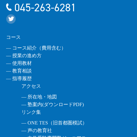
045-263-6281
コース
― コース紹介（費用含む）
― 授業の進め方
― 使用教材
― 教育相談
― 指導履歴
アクセス
― 所在地・地図
― 塾案内(ダウンロードPDF)
リンク集
― ONE TES（旧首都圏模試）
― 声の教育社