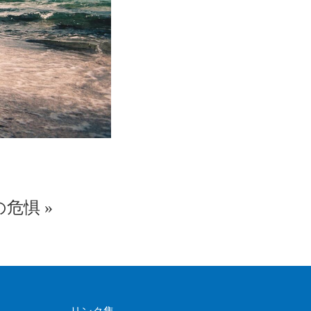
の危惧
»