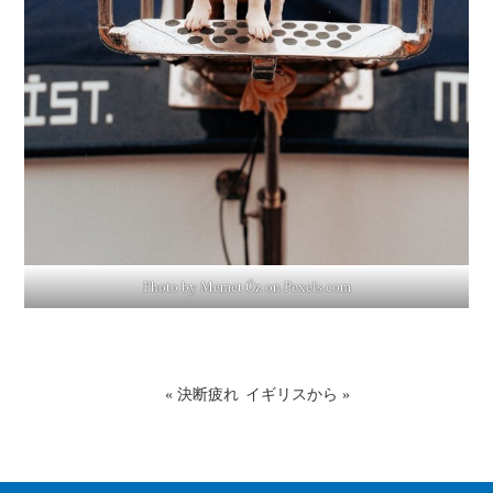
Photo by Memet Öz on
Pexels.com
«
決断疲れ
イギリスから
»