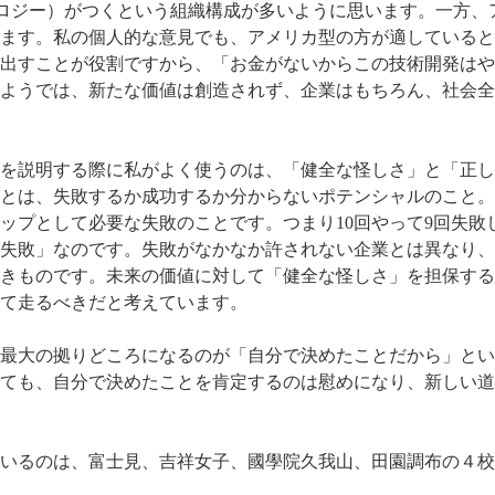
ロジー）がつくという組織構成が多いように思います。一方、
ます。私の個人的な意見でも、アメリカ型の方が適していると
み出すことが役割ですから、「お金がないからこの技術開発はや
ようでは、新たな価値は創造されず、企業はもちろん、社会全
を説明する際に私がよく使うのは、「健全な怪しさ」と「正し
とは、失敗するか成功するか分からないポテンシャルのこと。
ップとして必要な失敗のことです。つまり10回やって9回失敗
失敗」なのです。失敗がなかなか許されない企業とは異なり、
きものです。未来の価値に対して「健全な怪しさ」を担保する
て走るべきだと考えています。
最大の拠りどころになるのが「自分で決めたことだから」とい
ても、自分で決めたことを肯定するのは慰めになり、新しい道
いるのは、富士見、吉祥女子、國學院久我山、田園調布の４校