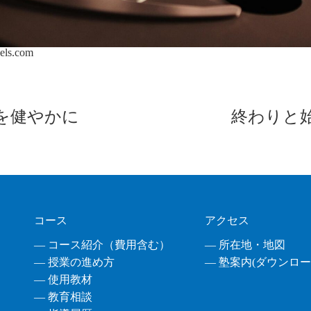
els.com
を健やかに
終わりと
コース
アクセス
― コース紹介（費用含む）
― 所在地・地図
― 授業の進め方
― 塾案内(ダウンロード
― 使用教材
― 教育相談