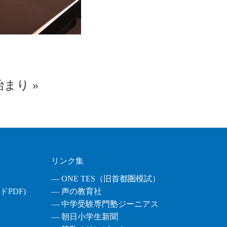
始まり
»
リンク集
― ONE TES（旧首都圏模試）
PDF)
― 声の教育社
― 中学受験専門塾ジーニアス
― 朝日小学生新聞