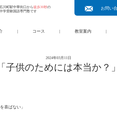
石川町駅中華街口から
徒歩30秒
の
お問い
中学受験国語専門塾です
介
|
コース
|
教室案内
|
2024年03月11日
「子供のためには本当か？
を喜ばない」