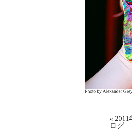
Photo by Alexander Gre
«
201
ログ