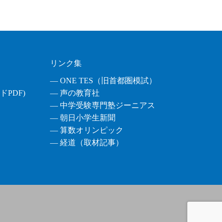
リンク集
― ONE TES（旧首都圏模試）
PDF)
― 声の教育社
― 中学受験専門塾ジーニアス
― 朝日小学生新聞
― 算数オリンピック
― 経道（取材記事）