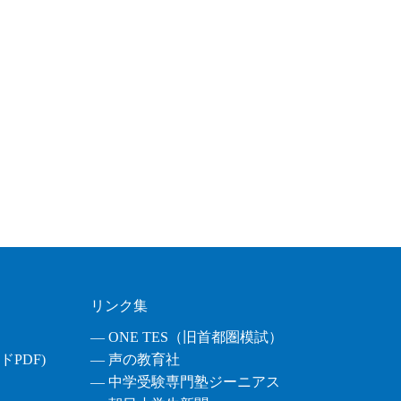
リンク集
― ONE TES（旧首都圏模試）
PDF)
― 声の教育社
― 中学受験専門塾ジーニアス