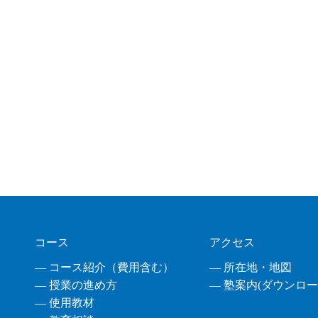
コース
アクセス
― コース紹介（費用含む）
― 所在地・地図
― 授業の進め方
― 塾案内(ダウンロード
― 使用教材