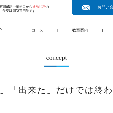
石川町駅中華街口から
徒歩30秒
の
お問い
中学受験国語専門塾です
介
|
コース
|
教室案内
|
concept
」「出来た」だけでは終