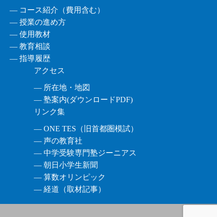
― コース紹介（費用含む）
― 授業の進め方
― 使用教材
― 教育相談
― 指導履歴
アクセス
― 所在地・地図
― 塾案内(ダウンロードPDF)
リンク集
― ONE TES（旧首都圏模試）
― 声の教育社
― 中学受験専門塾ジーニアス
― 朝日小学生新聞
― 算数オリンピック
― 経道（取材記事）