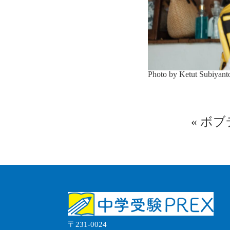
Photo by Ketut Subiyan
«
ボブ
〒231-0024