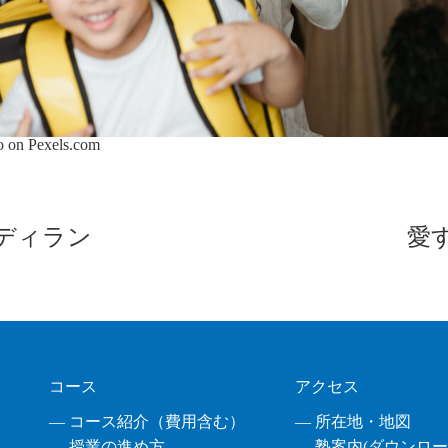
to on
Pexels.com
ディラン
愛
コース
アクセス
― コース紹介（費用含む）
― 所在地・地図
― 授業の進め方
― 塾案内(ダウンロード