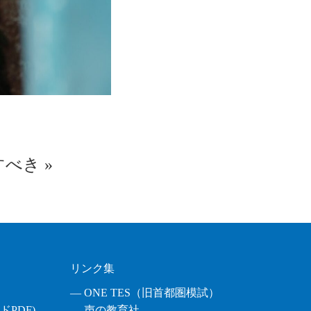
すべき
»
リンク集
― ONE TES（旧首都圏模試）
PDF)
― 声の教育社