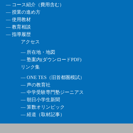
― コース紹介（費用含む）
― 授業の進め方
― 使用教材
― 教育相談
― 指導履歴
アクセス
― 所在地・地図
― 塾案内(ダウンロードPDF)
リンク集
― ONE TES（旧首都圏模試）
― 声の教育社
― 中学受験専門塾ジーニアス
― 朝日小学生新聞
― 算数オリンピック
― 経道（取材記事）