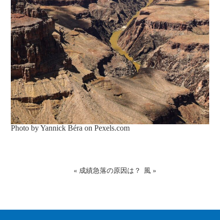
Photo by Yannick Béra on
Pexels.com
«
成績急落の原因は？
風
»