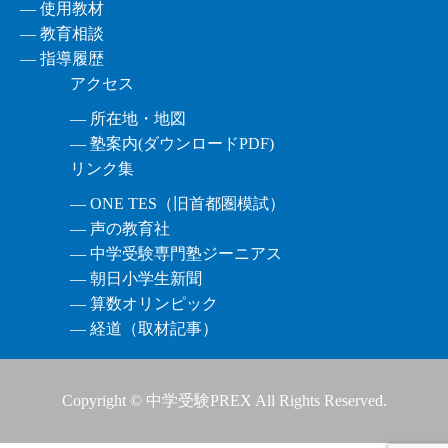
― 使用教材
― 教育相談
― 指導履歴
アクセス
― 所在地・地図
― 塾案内(ダウンロードPDF)
リンク集
― ONE TES（旧首都圏模試）
― 声の教育社
― 中学受験専門塾ジーニアス
― 朝日小学生新聞
― 算数オリンピック
― 経道（取材記事）
Copyright © 中学受験PREX All Rights Reserved.