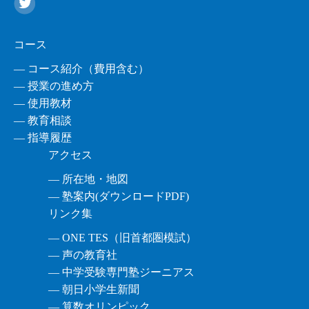
コース
― コース紹介（費用含む）
― 授業の進め方
― 使用教材
― 教育相談
― 指導履歴
アクセス
― 所在地・地図
― 塾案内(ダウンロードPDF)
リンク集
― ONE TES（旧首都圏模試）
― 声の教育社
― 中学受験専門塾ジーニアス
― 朝日小学生新聞
― 算数オリンピック