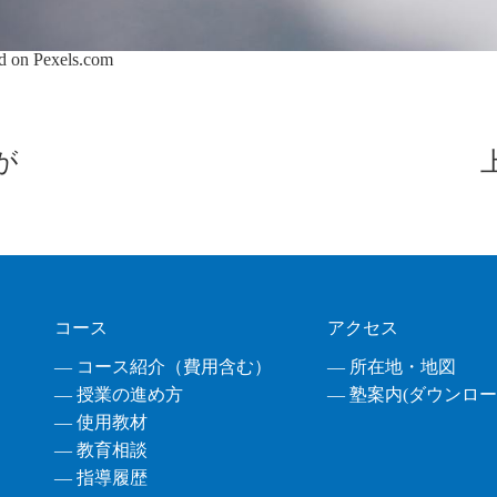
d on
Pexels.com
が
コース
アクセス
― コース紹介（費用含む）
― 所在地・地図
― 授業の進め方
― 塾案内(ダウンロード
― 使用教材
― 教育相談
― 指導履歴