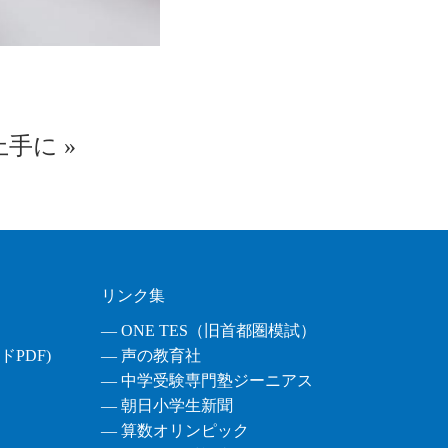
上手に
»
リンク集
― ONE TES（旧首都圏模試）
PDF)
― 声の教育社
― 中学受験専門塾ジーニアス
― 朝日小学生新聞
― 算数オリンピック