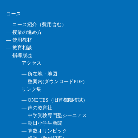
コース
― コース紹介（費用含む）
― 授業の進め方
― 使用教材
― 教育相談
― 指導履歴
アクセス
― 所在地・地図
― 塾案内(ダウンロードPDF)
リンク集
― ONE TES（旧首都圏模試）
― 声の教育社
― 中学受験専門塾ジーニアス
― 朝日小学生新聞
― 算数オリンピック