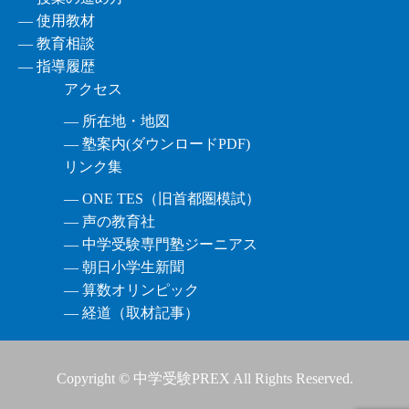
― 使用教材
― 教育相談
― 指導履歴
アクセス
― 所在地・地図
― 塾案内(ダウンロードPDF)
リンク集
― ONE TES（旧首都圏模試）
― 声の教育社
― 中学受験専門塾ジーニアス
― 朝日小学生新聞
― 算数オリンピック
― 経道（取材記事）
Copyright © 中学受験PREX All Rights Reserved.