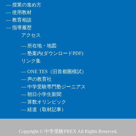
― 授業の進め方
― 使用教材
― 教育相談
― 指導履歴
アクセス
― 所在地・地図
― 塾案内(ダウンロードPDF)
リンク集
― ONE TES（旧首都圏模試）
― 声の教育社
― 中学受験専門塾ジーニアス
― 朝日小学生新聞
― 算数オリンピック
― 経道（取材記事）
Copyright © 中学受験PREX All Rights Reserved.