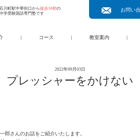
石川町駅中華街口から
徒歩30秒
の
お問い
中学受験国語専門塾です
介
|
コース
|
教室案内
|
2022年09月03日
プレッシャーをかけない
一郎さんのお話をご紹介いたします。