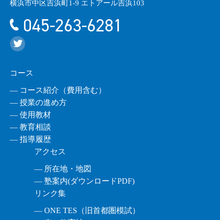
横浜市中区吉浜町1-9 エトアール吉浜103
045-263-6281
コース
― コース紹介（費用含む）
― 授業の進め方
― 使用教材
― 教育相談
― 指導履歴
アクセス
― 所在地・地図
― 塾案内(ダウンロードPDF)
リンク集
― ONE TES（旧首都圏模試）