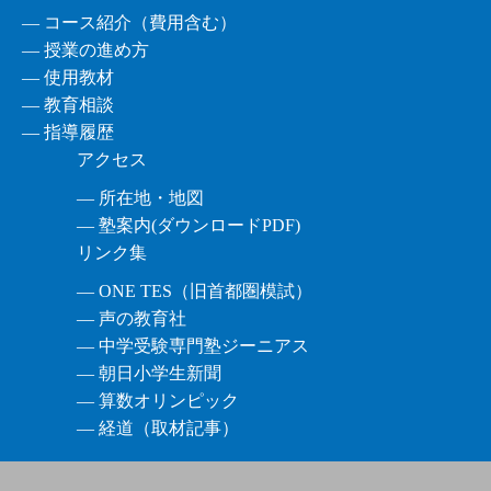
― コース紹介（費用含む）
― 授業の進め方
― 使用教材
― 教育相談
― 指導履歴
アクセス
― 所在地・地図
― 塾案内(ダウンロードPDF)
リンク集
― ONE TES（旧首都圏模試）
― 声の教育社
― 中学受験専門塾ジーニアス
― 朝日小学生新聞
― 算数オリンピック
― 経道（取材記事）