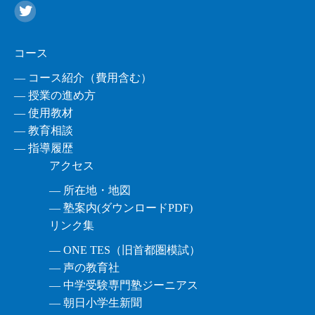
コース
― コース紹介（費用含む）
― 授業の進め方
― 使用教材
― 教育相談
― 指導履歴
アクセス
― 所在地・地図
― 塾案内(ダウンロードPDF)
リンク集
― ONE TES（旧首都圏模試）
― 声の教育社
― 中学受験専門塾ジーニアス
― 朝日小学生新聞