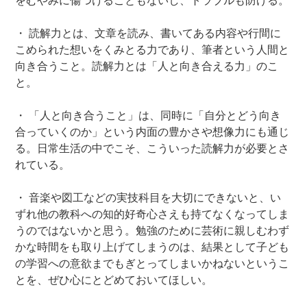
をむやみに傷つけることもないし、トラブルも防げる。
・ 読解力とは、文章を読み、書いてある内容や行間に
こめられた想いをくみとる力であり、筆者という人間と
向き合うこと。読解力とは「人と向き合える力」のこ
と。
・ 「人と向き合うこと」は、同時に「自分とどう向き
合っていくのか」という内面の豊かさや想像力にも通じ
る。日常生活の中でこそ、こういった読解力が必要とさ
れている。
・ 音楽や図工などの実技科目を大切にできないと、い
ずれ他の教科への知的好奇心さえも持てなくなってしま
うのではないかと思う。勉強のために芸術に親しむわず
かな時間をも取り上げてしまうのは、結果として子ども
の学習への意欲までもぎとってしまいかねないというこ
とを、ぜひ心にとどめておいてほしい。