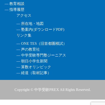
― 教育相談
― 指導履歴
アクセス
― 所在地・地図
― 塾案内(ダウンロードPDF)
リンク集
― ONE TES（旧首都圏模試）
― 声の教育社
― 中学受験専門塾ジーニアス
― 朝日小学生新聞
― 算数オリンピック
― 経道（取材記事）
Copyright © 中学受験PREX All Rights Reserved.