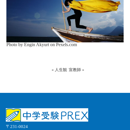
Photo by Engin Akyurt on
Pexels.com
«
人生観
宣教師
»
〒231-0024