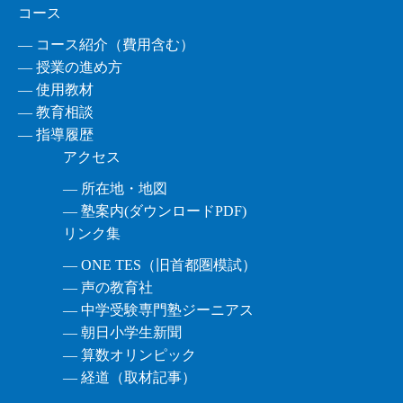
コース
― コース紹介（費用含む）
― 授業の進め方
― 使用教材
― 教育相談
― 指導履歴
アクセス
― 所在地・地図
― 塾案内(ダウンロードPDF)
リンク集
― ONE TES（旧首都圏模試）
― 声の教育社
― 中学受験専門塾ジーニアス
― 朝日小学生新聞
― 算数オリンピック
― 経道（取材記事）