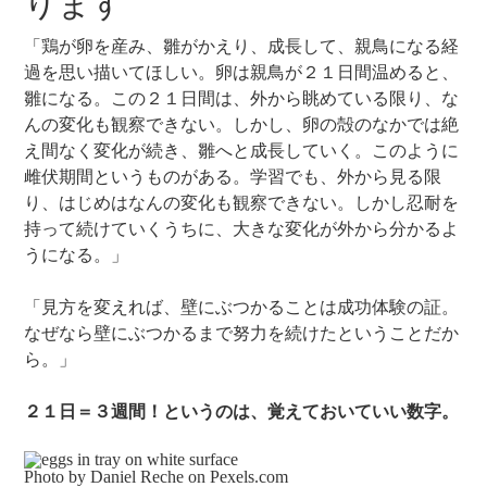
ります
「鶏が卵を産み、雛がかえり、成長して、親鳥になる経
過を思い描いてほしい。卵は親鳥が２１日間温めると、
雛になる。この２１日間は、外から眺めている限り、な
んの変化も観察できない。しかし、卵の殻のなかでは絶
え間なく変化が続き、雛へと成長していく。このように
雌伏期間というものがある。学習でも、外から見る限
り、はじめはなんの変化も観察できない。しかし忍耐を
持って続けていくうちに、大きな変化が外から分かるよ
うになる。」
「見方を変えれば、壁にぶつかることは成功体験の証。
なぜなら壁にぶつかるまで努力を続けたということだか
ら。」
２１日＝３週間！というのは、覚えておいていい数字。
Photo by Daniel Reche on
Pexels.com