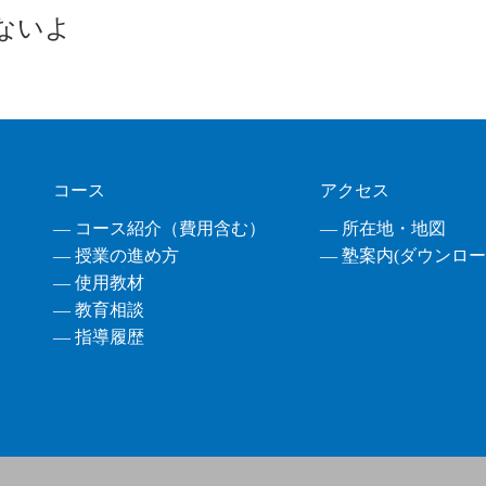
ないよ
コース
アクセス
― コース紹介（費用含む）
― 所在地・地図
― 授業の進め方
― 塾案内(ダウンロード
― 使用教材
― 教育相談
― 指導履歴