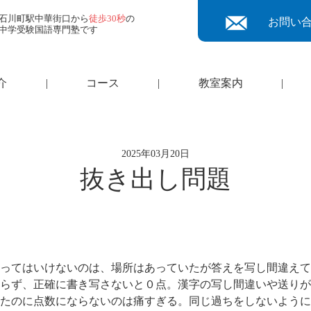
石川町駅中華街口から
徒歩30秒
の
お問い
中学受験国語専門塾です
介
|
コース
|
教室案内
|
2025年03月20日
抜き出し問題
ってはいけないのは、場所はあっていたが答えを写し間違えて
らず、正確に書き写さないと０点。漢字の写し間違いや送りが
たのに点数にならないのは痛すぎる。同じ過ちをしないように