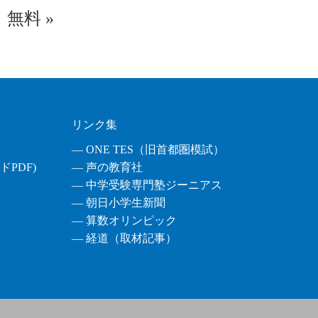
無料
»
リンク集
― ONE TES（旧首都圏模試）
PDF)
― 声の教育社
― 中学受験専門塾ジーニアス
― 朝日小学生新聞
― 算数オリンピック
― 経道（取材記事）