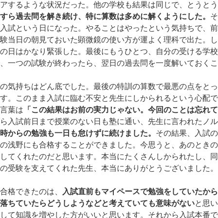
アするような状況だった。他の学校も結果は同じで、とうとう
すら過去問を解き続け、特に算数は多めに解くようにした。
そ
入試という日になった。やることはやったという気持ちで、前
験当日の朝見ておいた顕微鏡の使い方が運よく理科で出た。し
の日はかなり緊張した。最後にもうひとつ、自分の受ける学校
、一つの試験が終わったら、翌日の過去問を一度解いておくこ
の気持ちはどん底でした。最後の特訓の算数で最悪の点をとっ
す。このまま入試に臨む不安と先生にしかられるという心配で
言葉は
「この結果はお前の実力じゃない。今回のことは忘れて
ら入試前日まで授業のない日も塾に通い、先生に言われたノル
時からの勉強も一日も怠けずに続けました。
その結果、入試の
の浅野にも合格することができました。今思うと、あのときの
してくれたのだと思います。本当にたくさんしかられたし、同
の受験を支えてくれた先生、本当にありがとうございました。
合格できたのは、
入試直前もマイペースで勉強をしていたから
落ちていたらどうしようなどと考えていても意味がない
と思い
して知識を増やした方がいいと思います。それから入試本番で