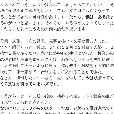
り返されていき、いつかは忘れてしまうからです。しかし、そ
理に夜遅くまで勉強をしたとしても、次の日にねむくなってし
ることができない可能性があります。だから、
僕は、ある決ま
るのがいいと思います。それでも、やる事があまってしまった
きたりしたときにやるのが効果的だと思います。
分第一志望、３次の発表。見事合格の２文字が目に入った。「
できた瞬間だった。僕は、５年の１２月に２科目で入塾し、２
強する量が多くなり、完全に塾中心の生活になった。授業が終
の許す限り宿題を進めたことは、わからない問題を先生に教え
、大変有効であったように思う。僕は先生と教材を全面的に信
続けて、第一志望の「合格」を手に入れることができた。
なさん、後悔したくないなら、先生を信じて、
今は頑張ってく
う２文字が待っているハズです。
２月からスクールに通い始め、初めての週テストで社会の点が
ミスで与えられた点だった。
ないけど、ほぼ０からのスタートだね」と笑って受け入れてく