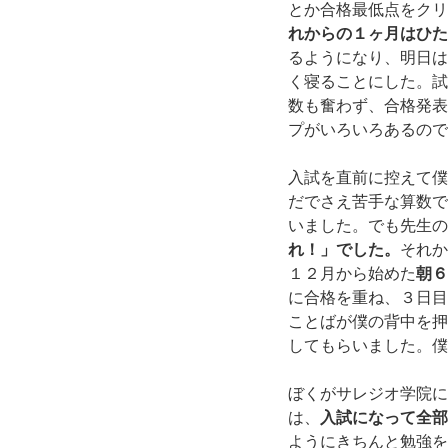
とか合格最低点をクリ
れからの１ヶ月はひた
るようになり、明日は
く寝ることにした。試
数も奮わず、合格発表
プがいろいろあるので
入試を直前に控えて僕
だでさえ苦手な算数で
いました。でも先生の
れ！」でした。
それか
１２月から始めた
朝６
に合格を重ね、３日目
ことばが僕の背中を押
してもらいました。僕
ぼくがサレジオ学院に
は、
入試になって全部
ようにきちんと勉強を