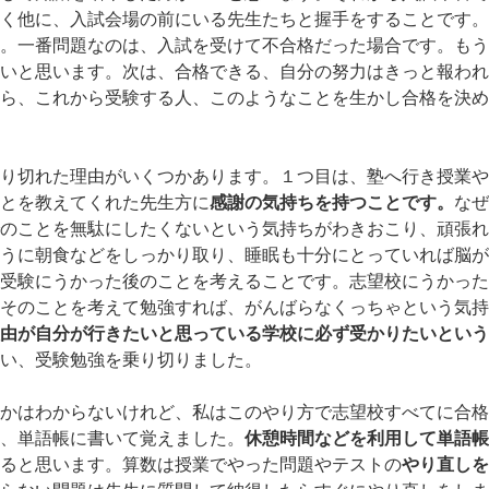
く他に、入試会場の前にいる先生たちと握手をすることです。
。一番問題なのは、入試を受けて不合格だった場合です。もう
いと思います。次は、合格できる、自分の努力はきっと報われ
ら、これから受験する人、このようなことを生かし合格を決め
り切れた理由がいくつかあります。１つ目は、塾へ行き授業や
とを教えてくれた先生方に
感謝の気持ちを持つことです。
なぜ
のことを無駄にしたくないという気持ちがわきおこり、頑張れ
うに朝食などをしっかり取り、睡眠も十分にとっていれば脳が
受験にうかった後のことを考えることです。志望校にうかった
そのことを考えて勉強すれば、がんばらなくっちゃという気持
由が自分が行きたいと思っている学校に必ず受かりたいという
い、受験勉強を乗り切りました。
かはわからないけれど、私はこのやり方で志望校すべてに合格
、単語帳に書いて覚えました。
休憩時間などを利用して単語帳
ると思います。算数は授業でやった問題やテストの
やり直しを