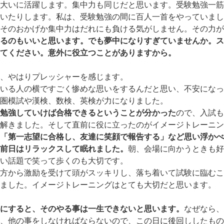
大いに活躍します。集中力も同じだと思います。受験勉強一筋
いたりします。私は、受験勉強の間に百人一首をやっていまし
そのおかげか集中力はだれにも負ける気がしません。その力が
るのもいいと思います。でも夢中になりすぎていませんか。ス
てください。意外に役立つことがありますから。
、やはりプレッシャーを感じます。
いる人の横ですごく惨めな思いをするんだと思い、不安になっ
圏模試や漢検、数検、英検が力になりました。
勉強していけば合格できるということが分かった
ので、入試も
解きました。そして直前に役に立ったのがイメージトレーニン
「第一志望に合格し、友達に笑顔で報告する」など思い浮かべ
前日はリラックスして眠れました。
朝、会場に向かうときも好
い話題で笑って歩くのも大切です。
方から激励を受けて頭がスッキリし、落ち着いて試験に臨むこ
ました。イメージトレーニングはとても大切だと思います。
にすると、そのやる事は一生できないと思います。
なぜなら、
、他の事をしなければならないので、この日に後回ししたもの