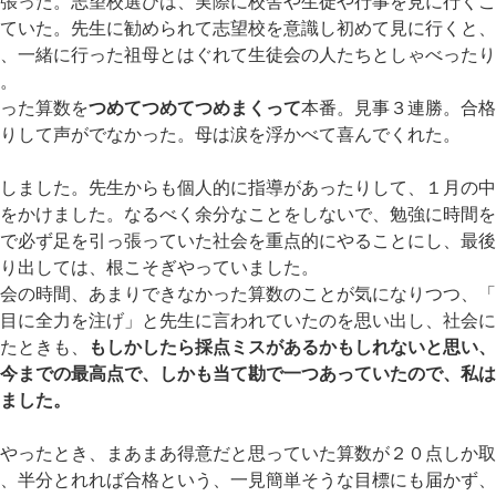
張った。志望校選びは、実際に校舎や生徒や行事を見に行くこ
ていた。先生に勧められて志望校を意識し初めて見に行くと、
、一緒に行った祖母とはぐれて生徒会の人たちとしゃべったり
。
った算数を
つめてつめてつめまくって
本番。見事３連勝。合格
りして声がでなかった。母は涙を浮かべて喜んでくれた。
しました。先生からも個人的に指導があったりして、１月の中
をかけました。なるべく余分なことをしないで、勉強に時間を
で必ず足を引っ張っていた社会を重点的にやることにし、最後
り出しては、根こそぎやっていました。
会の時間、あまりできなかった算数のことが気になりつつ、「
目に全力を注げ」と先生に言われていたのを思い出し、社会に
たときも、
もしかしたら採点ミスがあるかもしれないと思い、
今までの最高点で、しかも当て勘で一つあっていたので、私は
ました。
やったとき、まあまあ得意だと思っていた算数が２０点しか取
、半分とれれば合格という、一見簡単そうな目標にも届かず、