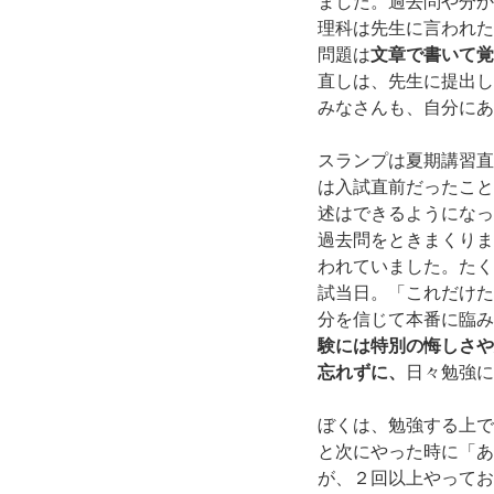
ました。過去問や分か
理科は先生に言われた
問題は
文章で書いて覚
直しは、先生に提出し
みなさんも、自分にあ
スランプは夏期講習直
は入試直前だったこと
述はできるようになっ
過去問をときまくりま
われていました。たく
試当日。「これだけた
分を信じて本番に臨み
験には特別の悔しさや
忘れずに、
日々勉強に
ぼくは、勉強する上で
と次にやった時に「あ
が、２回以上やってお