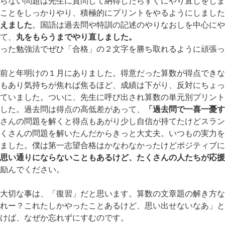
らない問題は先生に質問して納得したらすぐにやり直しをしま
ことをしっかりやり、積極的にプリントをやるようにしました
えました
。国語は過去問や特訓の記述のやりなおしを中心にや
て、
丸をもらうまでやり直しました。
った勉強法でぜひ「合格」の２文字を勝ち取れるように頑張っ
前と年明けの１月にありました。得意だった算数が得点できな
もあり気持ちが焦れば焦るほど、成績は下がり、反対にちょっ
ていました。ついに、先生に呼び出され算数の単元別プリント
した。過去問は得点の高低差があって、
「過去問で一喜一憂す
さんの問題を解くと得点もあがり少し自信が持てたけどスラン
くさんの問題を解いたんだからきっと大丈夫。いつもの実力を
ました。僕は第一志望合格はかなわなかったけどポジティブに
思い通りにならないこともあるけど、たくさんの人たちが応援
励んでください。
大切な事は、「復習」だと思います。算数の文章題の解き方な
れー？これたしかやったことあるけど、思い出せないなあ」と
けば、なぜか忘れずにすむのです。