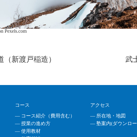
 on
Pexels.com
道（新渡戸稲造）
武
コース
アクセス
― コース紹介（費用含む）
― 所在地・地図
― 授業の進め方
― 塾案内(ダウンロード
― 使用教材