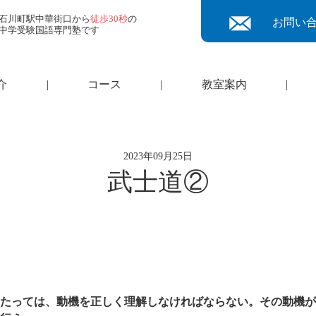
石川町駅中華街口から
徒歩30秒
の
お問い
中学受験国語専門塾です
介
|
コース
|
教室案内
|
2023年09月25日
武士道②
たっては、動機を正しく理解しなければならない。その動機が