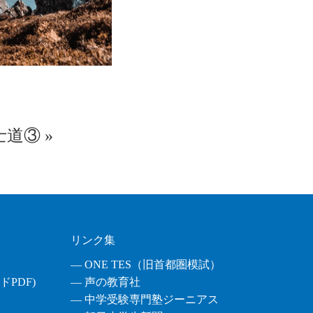
士道③
»
リンク集
― ONE TES（旧首都圏模試）
PDF)
― 声の教育社
― 中学受験専門塾ジーニアス